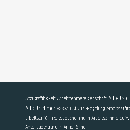
Arbeitslo
Abzugsfähigkeit
Arbeitnehmereigenschaft
Arbeitnehmer
AfA
1%-Regelung
Arbeitsstät
$233AO
arbeitsunfähigkeitsbescheinigung
Arbeitszimmerauf
Anteilsübertragung
Angehörige