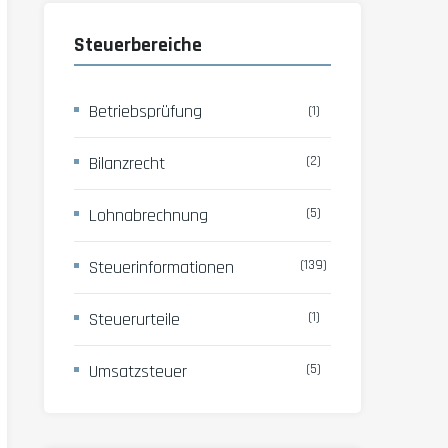
Steuerbereiche
Betriebsprüfung
(1)
Bilanzrecht
(2)
Lohnabrechnung
(5)
Steuerinformationen
(139)
Steuerurteile
(1)
Umsatzsteuer
(5)