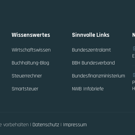
Wissenswertes
Sinnvolle Links
Wirtschaftswissen
Bundeszentralamt
E
Buchhaltung-Blog
BBH Bundesverband
Steuerrechner
Bundesfinanzministerium
P
H
Smartsteuer
NWB Infobriefe
te vorbehalten |
Datenschutz
|
Impressum