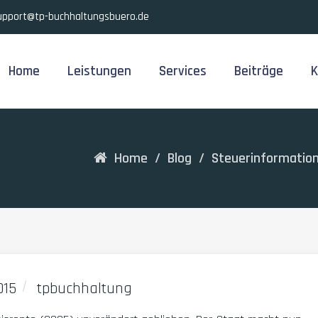
upport@tp-buchhaltungsbuero.de
Home
Leistungen
Services
Beiträge
K
Home
/
Blog
/
Steuerinformatio
015
tpbuchhaltung