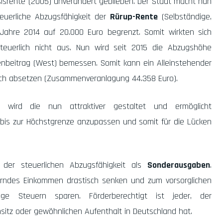
sisrente (2005) unverändert geblieben. Der Staat macht nun
steuerliche Abzugsfähigkeit der
Rürup-Rente
(Selbständige,
 Jahre 2014 auf 20.000 Euro begrenzt. Somit wirkten sich
teuerlich nicht aus. Nun wird seit 2015 die Abzugshöhe
nbeitrag (West) bemessen. Somit kann ein Alleinstehender
ich absetzen (Zusammenveranlagung 44.358 Euro).
wird die nun attraktiver gestaltet und ermöglicht
 bis zur Höchstgrenze anzupassen und somit für die Lücken
 der steuerlichen Abzugsfähigkeit als
Sonderausgaben
.
uerndes Einkommen drastisch senken und zum vorsorglichen
ge Steuern sparen. Förderberechtigt ist jeder, der
sitz oder gewöhnlichen Aufenthalt in Deutschland hat.