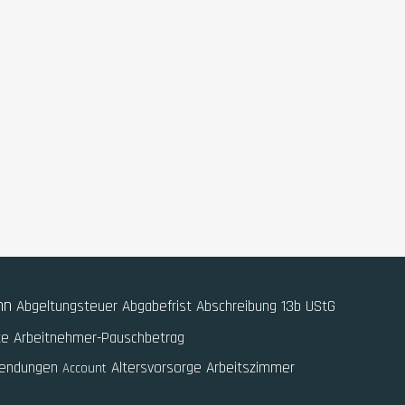
hn
Abgeltungsteuer
Abgabefrist
Abschreibung
13b UStG
te
Arbeitnehmer-Pauschbetrag
wendungen
Altersvorsorge
Arbeitszimmer
Account