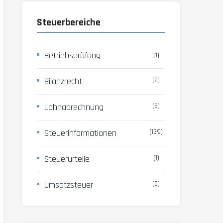
Steuerbereiche
Betriebsprüfung
(1)
Bilanzrecht
(2)
Lohnabrechnung
(5)
Steuerinformationen
(139)
Steuerurteile
(1)
Umsatzsteuer
(5)