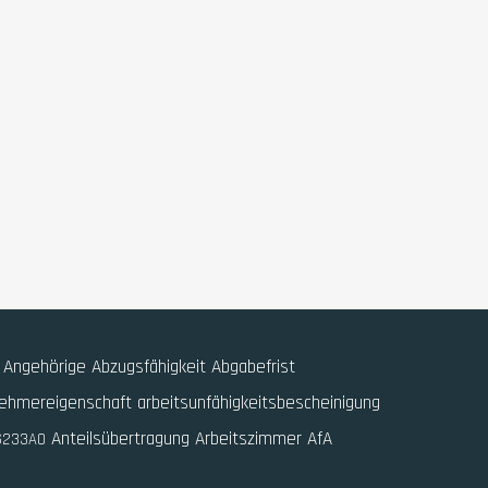
Angehörige
Abzugsfähigkeit
Abgabefrist
nehmereigenschaft
arbeitsunfähigkeitsbescheinigung
Anteilsübertragung
Arbeitszimmer
AfA
$233AO