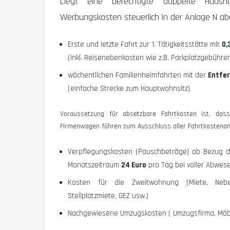
Liegt eine berechtigte
doppelte Hausha
Werbungskosten steuerlich in der Anlage N a
Erste und letzte Fahrt zur 1. Tätigkeitsstätte mit
0,
(inkl. Reisenebenkosten wie z.B. Parkplatzgebühre
wöchentlichen Familienheimfahrten mit der
Entfer
(einfache Strecke zum Hauptwohnsitz)
Voraussetzung für absetzbare Fahrtkosten ist, d
Firmenwagen führen zum Ausschluss aller Fahrtkostena
Verpflegungskosten (Pauschbeträge) ab Bezug 
Monatszeitraum
24 Euro
pro Tag bei voller Abwes
Kosten für die Zweitwohnung (Miete, Nebenk
Stellplatzmiete, GEZ usw.)
Nachgewiesene Umzugskosten ( Umzugsfirma, Möbe