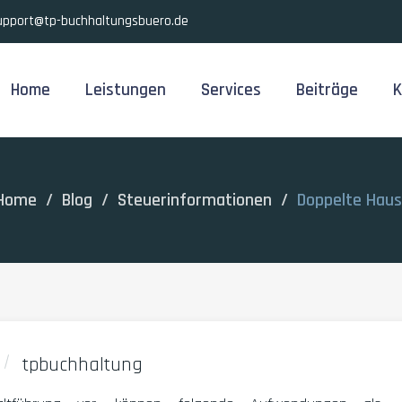
upport@tp-buchhaltungsbuero.de
Home
Leistungen
Services
Beiträge
K
ome
/
Blog
/
Steuerinformationen
/
Doppelte Hau
tpbuchhaltung