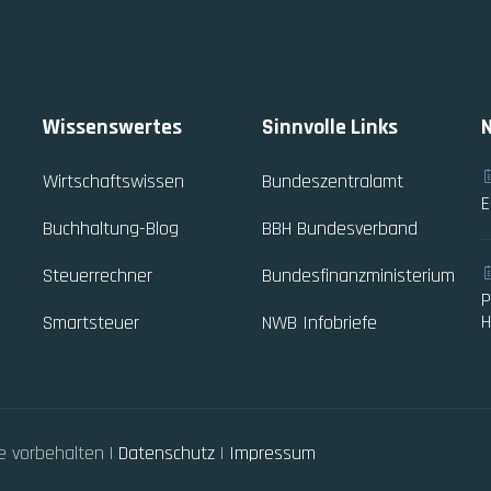
Wissenswertes
Sinnvolle Links
Wirtschaftswissen
Bundeszentralamt
E
Buchhaltung-Blog
BBH Bundesverband
Steuerrechner
Bundesfinanzministerium
P
H
Smartsteuer
NWB Infobriefe
te vorbehalten |
Datenschutz
|
Impressum