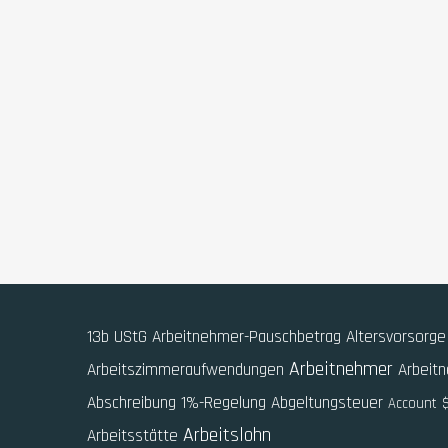
13b UStG
Arbeitnehmer-Pauschbetrag
Altersvorsorge
Arbeitnehmer
Arbeitszimmeraufwendungen
Arbeit
Abschreibung
1%-Regelung
Abgeltungsteuer
Account
Arbeitslohn
Arbeitsstätte