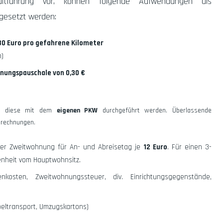
ltführung
vor, können folgende Aufwendungen als
bgesetzt werden:
30 Euro pro gefahrene Kilometer
n)
nungspauschale von 0,30 €
ass diese mit dem
eigenen PKW
durchgeführt werden. Überlassende
nrechnungen.
der Zweitwohnung für An- und Abreisetag je
12 Euro
. Für einen 3-
enheit vom Hauptwohnsitz.
osten, Zweitwohnungssteuer, div. Einrichtungsgegenstände,
ltransport, Umzugskartons)